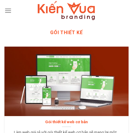
Skip
to
content
GÓI THIẾT KẾ
Gói thiết kế web cơ bản
Làm web giá rẻ với gói thiết kế web cơ bản sẽ mang lại một...