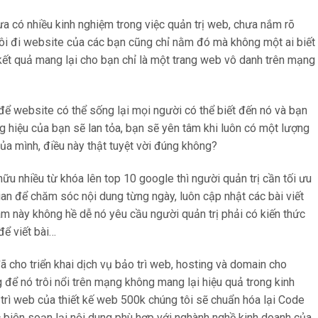
ưa có nhiều kinh nghiệm trong việc quản trị web, chưa nắm rõ
trôi đi website của các bạn cũng chỉ nằm đó mà không một ai biết
kết quả mang lại cho bạn chỉ là một trang web vô danh trên mạng
để website có thể sống lại mọi người có thể biết đến nó và bạn
 hiệu của bạn sẽ lan tỏa, bạn sẽ yên tâm khi luôn có một lượng
ủa mình, điều này thật tuyệt vời đúng không?
u nhiều từ khóa lên top 10 google thì người quản trị cần tối ưu
ian để chăm sóc nội dung từng ngày, luôn cập nhật các bài viết
àm này không hề dễ nó yêu cầu người quản trị phải có kiến thức
để viết bài…
 cho triển khai dịch vụ bảo trì web, hosting và domain cho
để nó trôi nổi trên mạng không mang lại hiệu quả trong kinh
trì web của thiết kế web 500k chúng tôi sẽ chuẩn hóa lại Code
 biên soạn lại nội dung phù hợp với nghành nghề kinh doanh của