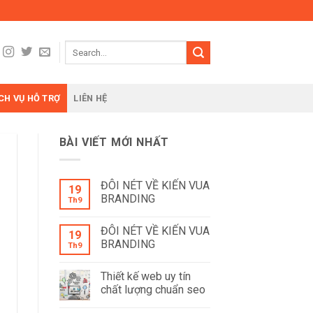
CH VỤ HỖ TRỢ
LIÊN HỆ
BÀI VIẾT MỚI NHẤT
ĐÔI NÉT VỀ KIẾN VUA
19
BRANDING
Th9
ĐÔI NÉT VỀ KIẾN VUA
19
BRANDING
Th9
Thiết kế web uy tín
chất lượng chuẩn seo