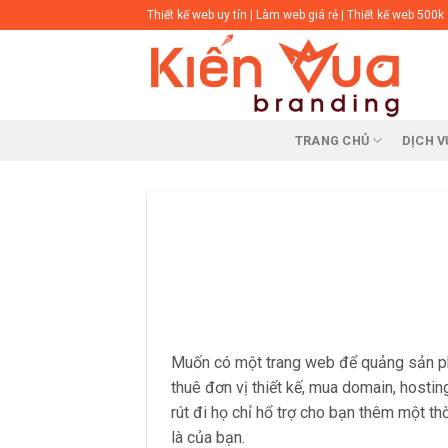
Skip
Thiết kế web uy tín
|
Làm web giá rẻ
|
Thiết kế web 500k
to
content
TRANG CHỦ
DỊCH V
Muốn có một trang web để quảng sản phẩ
thuê đơn vị thiết kế, mua domain, hostin
rút đi họ chỉ hổ trợ cho bạn thêm một th
là của bạn.