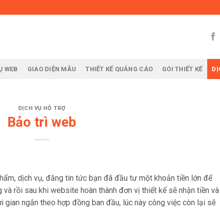
Ụ WEB
GIAO DIỆN MẪU
THIẾT KẾ QUẢNG CÁO
GÓI THIẾT KẾ
DỊ
DỊCH VỤ HỖ TRỢ
Bảo trì web
m, dịch vụ, đăng tin tức bạn đã đầu tư một khoản tiền lớn để
g và rồi sau khi website hoàn thành đơn vị thiết kế sẽ nhận tiền và
ời gian ngắn theo hợp đồng ban đầu, lúc này công việc còn lại sẽ