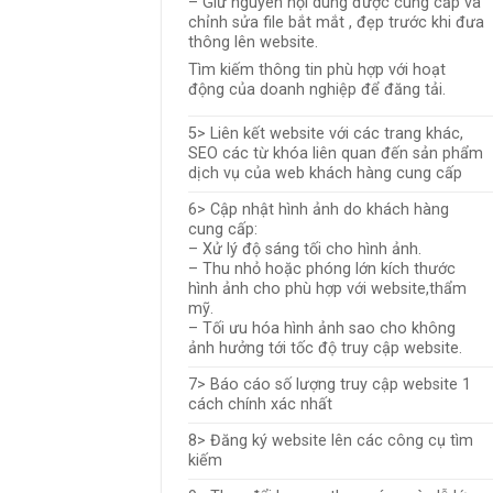
– Giữ nguyên nội dung được cung cấp và
chỉnh sửa file bắt mắt , đẹp trước khi đưa
thông lên website.
Tìm kiếm thông tin phù hợp với hoạt
động của doanh nghiệp để đăng tải.
5> Liên kết website với các trang khác,
SEO các từ khóa liên quan đến sản phẩm
dịch vụ của web khách hàng cung cấp
6> Cập nhật hình ảnh do khách hàng
cung cấp:
– Xử lý độ sáng tối cho hình ảnh.
– Thu nhỏ hoặc phóng lớn kích thước
hình ảnh cho phù hợp với website,thẩm
mỹ.
– Tối ưu hóa hình ảnh sao cho không
ảnh hưởng tới tốc độ truy cập website.
7> Báo cáo số lượng truy cập website 1
cách chính xác nhất
8> Đăng ký website lên các công cụ tìm
kiếm