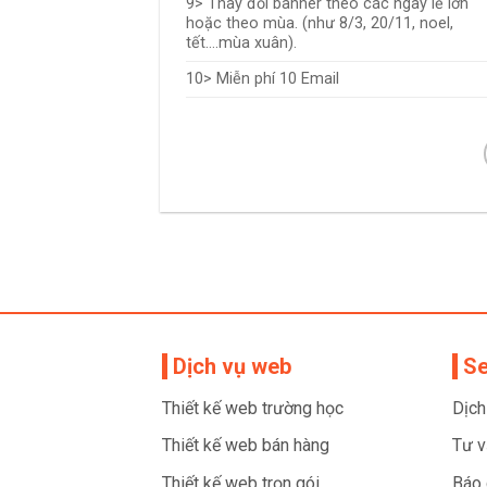
9> Thay đổi banner theo các ngày lễ lớn
hoặc theo mùa. (như 8/3, 20/11, noel,
tết….mùa xuân).
10> Miễn phí 10 Email
Dịch vụ web
Se
Thiết kế web trường học
Dịch
Thiết kế web bán hàng
Tư v
Thiết kế web trọn gói
Báo 