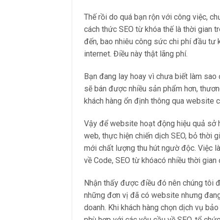
Thế rồi do quá bạn rộn với công việc, ch
cách thức SEO từ khóa thế là thời gian 
đến, bao nhiêu công sức chi phí đầu tư 
internet. Điều này thật lãng phí.
Bạn đang lay hoay vì chưa biết làm sao 
sẽ bán được nhiều sản phẩm hơn, thương
khách hàng ổn định thông qua website c
Vậy để website hoạt động hiệu quả sở hữ
web, thực hiện chiến dịch SEO, bỏ thời g
mới chất lượng thu hút ngườ độc. Việc l
về Code, SEO từ khóacó nhiều thời gian 
Nhận thấy được điều đó nên chúng tôi đã
những đơn vị đã có website nhưng đang 
doanh. Khi khách hàng chọn dịch vụ bảo 
phù hợp với các yêu cầu về SEO, tổ chức