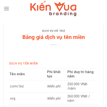
Skip
to
content
DỊCH VỤ HỖ TRỢ
Bảng giá dịch vụ tên miền
DỊCH VỤ TÊN MIỀN
Phí khởi
Phí duy trì hàng
Tên miền
tạo
năm
250.000 VNĐ
.com/.biz
Miễn phí
/năm
260.000 VNĐ /
.org
Miễn phí
năm